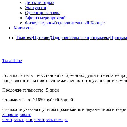
Детский отдых
Экскурсии
Сувенирная лавка
Афиша мероприятий
Физкультурно-Оздоровительный Корпус
Контакты
Главная
/
Путевки
/
Оздоровительные программы
/
Програм
TravelLine
Если ваша цель – восстановить гармонию души и тела за непр
направленные на повышение жизненного тонуса и снятие эмо
Продолжительность:
5 дней
Стоимость:
от 31650 рублей/5 дней
стоимость указана с учетом проживания в двухместном номере 
Забронировать
Смотреть прайс
Смотреть номера