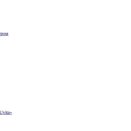
ером
Uvita»