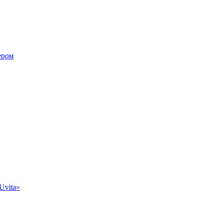
ером
Uvita»