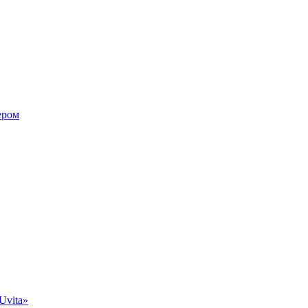
ером
Uvita»