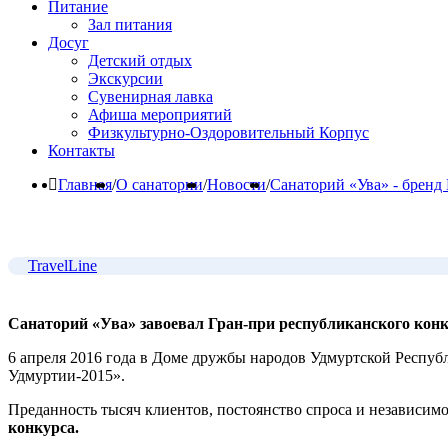
Питание
Зал питания
Досуг
Детский отдых
Экскурсии
Сувенирная лавка
Афиша мероприятий
Физкультурно-Оздоровительный Корпус
Контакты
Главная
/
О санатории
/
Новости
/
Санаторий «Ува» - бренд
TravelLine
Санаторий «Ува» завоевал Гран-при республиканского конк
6 апреля 2016 года в Доме дружбы народов Удмуртской Респуб
Удмуртии-2015».
Преданность тысяч клиентов, постоянство спроса и независим
конкурса.