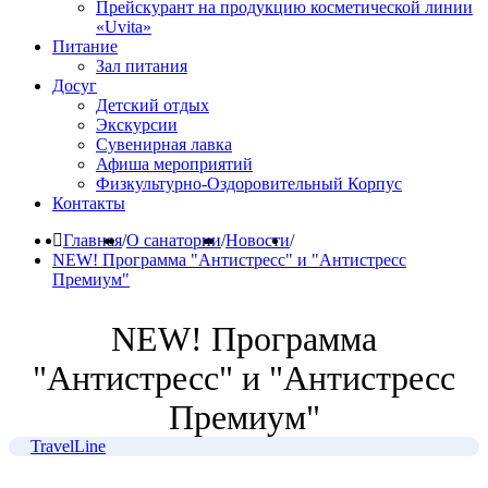
Прейскурант на продукцию косметической линии
«Uvita»
Питание
Зал питания
Досуг
Детский отдых
Экскурсии
Сувенирная лавка
Афиша мероприятий
Физкультурно-Оздоровительный Корпус
Контакты
Главная
/
О санатории
/
Новости
/
NEW! Программа "Антистресс" и "Антистресс
Премиум"
NEW! Программа
"Антистресс" и "Антистресс
Премиум"
TravelLine