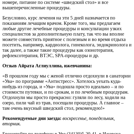
номере, питание по системе «шведский стол» и все
вышеперечисленные процедуры.
Безусловно, курс лечения на эти 5 дней назначается по
показаниям лечащим врачом. Кроме того, мы предлагаем
любые другие лечебные процедуры и консультации узких
специалистов за дополнительную плату, так что вы вполне
можете совместить приятное с полезным и во время отдыха
посетить, например, кардиолога, гинеколога, эндокринолога и
так далее, а также такие процедуры как озонотерапия,
рефлексотерапия, ВТЭС, SPA-процедуры и др.
Отзыв Айрата Аглиуллина, ижевчанина:
«В прошлом году мы с женой отлично отдохнули в санатории
«Ува» по программе «Антистресс». Хотелось уехать куда-
нибудь из города, и «Ува» подошла просто идеально – и по
стоимости путевки, и по срокам, и по лечебным процедурам.
Отдохнули мы просто прекрасно: гуляли по лесу, ходили на
озеро, пили чай из трав, посещали процедуры. А главное –
там очень вкусный шведский стол, рекомендую!»
Рекомендуемые дни заезда:
воскресенье, понедельник,
вторник.
Бронируйте по телефону в Уве (34130)5-20-41, в Ижевске