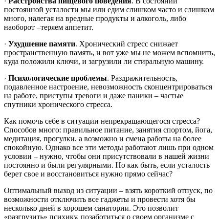
·
Расстройства пищевого поведения
. В состоянии
постоянной усталости мы или едим слишком часто и слишком
много, налегая на вредные продукты и алкоголь, либо
наоборот –теряем аппетит.
·
Ухудшение памяти
. Хронический стресс снижает
пространственную память, и вот уже мы не можем вспомнить,
куда положили ключи, и загрузили ли стиральную машину.
·
Психологические проблемы
. Раздражительность,
подавленное настроение, невозможность сконцентрироваться
на работе, приступы тревоги и даже паники – частые
спутники хронического стресса.
Как помочь себе в ситуации непрекращающегося стресса?
Способов много: правильное питание, занятия спортом, йога,
медитация, прогулки, а возможно и смена работы на более
спокойную. Однако все эти методы работают лишь при одном
условии – нужно, чтобы они присутствовали в нашей жизни
постоянно и были регулярными. Но как быть, если усталость
берет свое и восстановиться нужно прямо сейчас?
Оптимальный выход из ситуации – взять короткий отпуск, по
возможности отключить все гаджеты и провести хотя бы
несколько дней в хорошем санатории. Это позволит
«разгрузить» психику, позаботиться о своем организме с