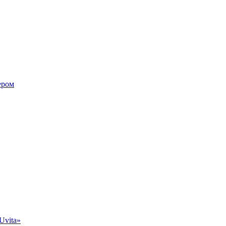
ером
Uvita»