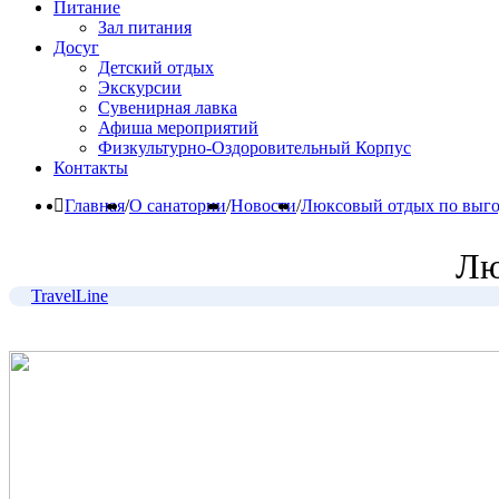
Питание
Зал питания
Досуг
Детский отдых
Экскурсии
Сувенирная лавка
Афиша мероприятий
Физкультурно-Оздоровительный Корпус
Контакты
Главная
/
О санатории
/
Новости
/
Люксовый отдых по выг
Лю
TravelLine