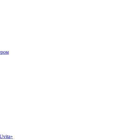
ером
Uvita»