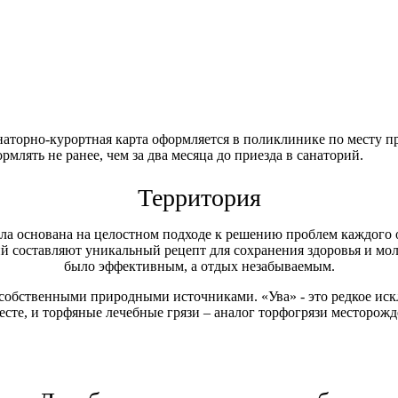
анаторно-курортная карта оформляется в поликлинике по месту 
млять не ранее, чем за два месяца до приезда в санаторий.
Территория
ыла основана на целостном подходе к решению проблем каждого 
составляют уникальный рецепт для сохранения здоровья и моло
было эффективным, а отдых незабываемым.
я собственными природными источниками. «Ува» - это редкое иск
есте, и торфяные лечебные грязи – аналог торфогрязи месторожде