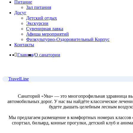
Питание
Зал питания
Досуг
Детский отдых
Экскурсии
Сувенирная лавка
Афиша мероприятий
Физкультурно-Оздоровительный Корпус
Контакты
Главная
/
О санатории
TravelLine
Санаторий «Ува» — это многопрофильная здравница вы
автомобильных дорог. У нас вы найдёте классическое лечен
будете дышать целебным лесным воздухо
Мы предлагаем размещение в комфортных номерах классов о
спортзал, бильярд, конные прогулки, детский клуб и ани