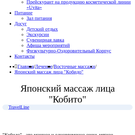
Прейскурант на продукцию косметической линии
«Uvita»
Питание
Зал питания
Досуг
Детский отдых
Экскурсии
Сувенирная лавка
Афиша мероприятий
Физкультурно-Оздоровительный Корпус
Контакты
Главная
/
Лечение
/
Восточные массажи
/
Японский массаж лица "Кобидо"
Японский массаж лица
"Кобито"
TravelLine
"Кобидо" - это мощное и одновременно очень мягкое