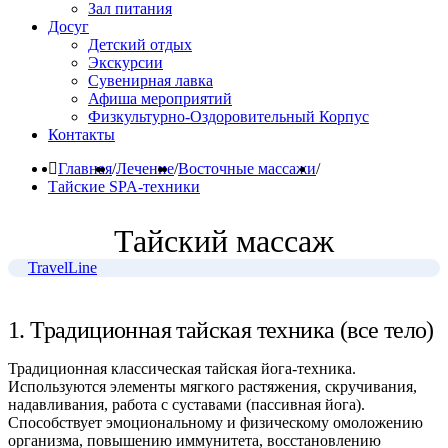
Зал питания
Досуг
Детский отдых
Экскурсии
Сувенирная лавка
Афиша мероприятий
Физкультурно-Оздоровительный Корпус
Контакты
Главная
/
Лечение
/
Восточные массажи
/
Тайские SPA-техники
Тайский массаж
TravelLine
1. Традиционная тайская техника (все тело)
Традиционная классическая тайская йога-техника.
Используются элементы мягкого растяжения, скручивания,
надавливания, работа с суставами (пассивная йога).
Способствует эмоциональному и физическому омоложению
организма, повышению иммунитета, восстановлению